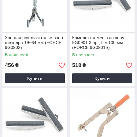
Хон для розточки гальмівного
Комплект каменів до хону
циліндра 19~64 мм (FORCE
9G0901 3 пр., L = 100 мм
9G0902)
(FORCE 9G0901S)
В наявності
В наявності
456
518
₴
₴
Купити
Купити