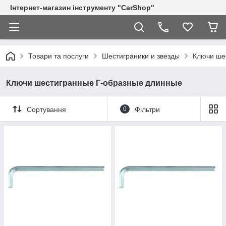
Інтернет-магазин інструменту "CarShop"
Товари та послуги
Шестиграники и звезды
Ключи ше
Ключи шестигранные Г-образные длинные
Сортування
0
Фільтри