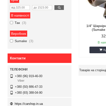
В наявності
Так
3
1/4" Шарнір
(Sumake
Виробник
32
Sumake
3
В ная
К
Контакти
+380 (96) 919-46-00
Viber
+380 (50) 886-47-33
+380 (93) 388-04-90
https://carshop.in.ua