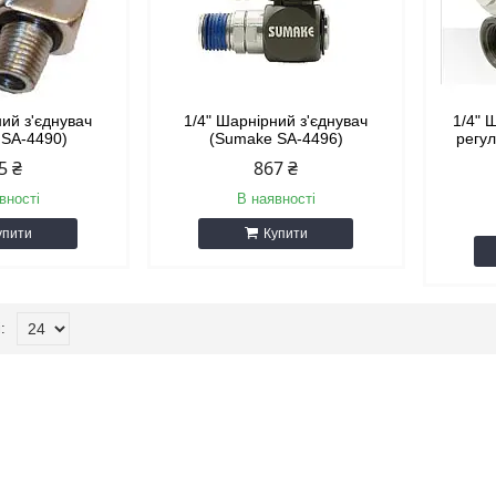
ний з'єднувач
1/4" Шарнірний з'єднувач
1/4" 
 SA-4490)
(Sumake SA-4496)
регу
5 ₴
867 ₴
вності
В наявності
упити
Купити