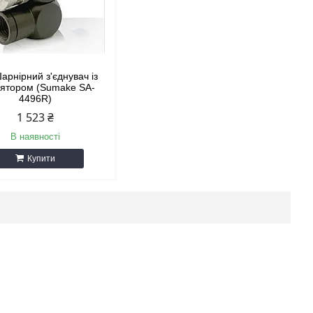
Шарнірний з'єднувач із
лятором (Sumake SA-
4496R)
1 523 ₴
В наявності
Купити