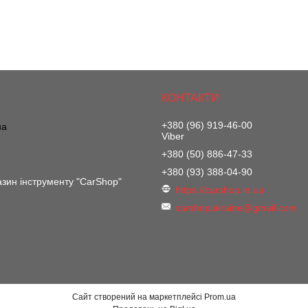
+380 (96) 919-46-00
на
Viber
+380 (50) 886-47-33
+380 (93) 388-04-90
азин інструменту "CarShop"
https://carshop.in.ua
carshopukraine@gmail.com
Сайт створений на маркетплейсі
Prom.ua