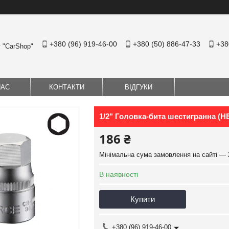
+380 (96) 919-46-00
+380 (50) 886-47-33
+38
у "CarShop"
НАС
КОНТАКТИ
ВІДГУКИ
1/2" Головка-бита шестигранна (H
186 ₴
Мінімальна сума замовлення на сайті — 
В наявності
Купити
+380 (96) 919-46-00