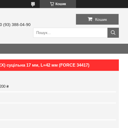
Кошик
Кошик
0 (93) 388-04-90
EX) суцільна 17 мм, L=42 мм (FORCE 34417)
200 ₴