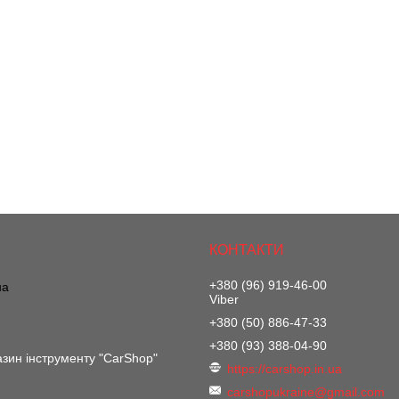
+380 (96) 919-46-00
на
Viber
+380 (50) 886-47-33
+380 (93) 388-04-90
азин інструменту "CarShop"
https://carshop.in.ua
carshopukraine@gmail.com