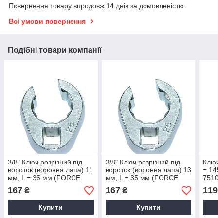
Повернення товару впродовж 14 днів за домовленістю
Всі умови повернення
Подібні товари компанії
3/8" Ключ розрізний під
3/8" Ключ розрізний під
Ключ
вороток (вороння лапа) 11
вороток (вороння лапа) 13
= 1
мм, L = 35 мм (FORCE
мм, L = 35 мм (FORCE
7510
751311)
751313)
167
167
119
₴
₴
Купити
Купити