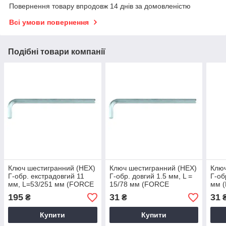
Повернення товару впродовж 14 днів за домовленістю
Всі умови повернення
Подібні товари компанії
Ключ шестигранний (HEX)
Ключ шестигранний (HEX)
Ключ
Г-обр. екстрадовгий 11
Г-обр. довгий 1.5 мм, L =
Г-об
мм, L=53/251 мм (FORCE
15/78 мм (FORCE
мм 
76411XL)
764015L)
195
31
31
₴
₴
Купити
Купити