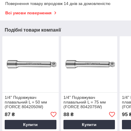
Повернення товару впродовж 14 днів за домовленістю
Всі умови повернення
Подібні товари компанії
1/4" Подовжувач
1/4" Подовжувач
1/4"
плавальний L = 50 мм
плавальний L = 75 мм
плав
(FORCE 8042050W)
(FORCE 8042075W)
(FO
87
88
95
₴
₴
Купити
Купити