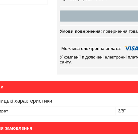
повернення това
У компанії підключені електронні пла
сайту.
ки
ицькі характеристики
драт
3/8"
ля замовлення