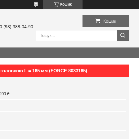
Кошик
Кошик
0 (93) 388-04-90
 головкою L = 165 мм (FORCE 8033165)
200 ₴