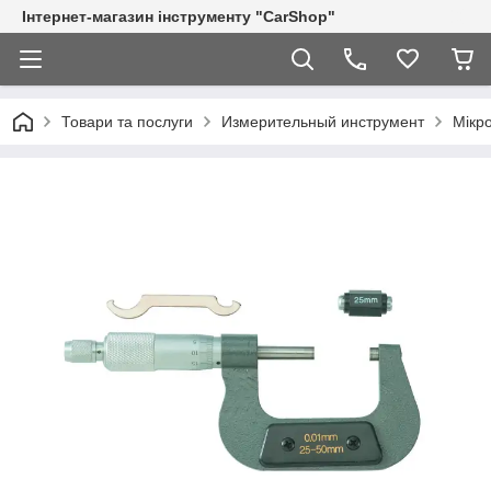
Інтернет-магазин інструменту "CarShop"
Товари та послуги
Измерительный инструмент
Мікр