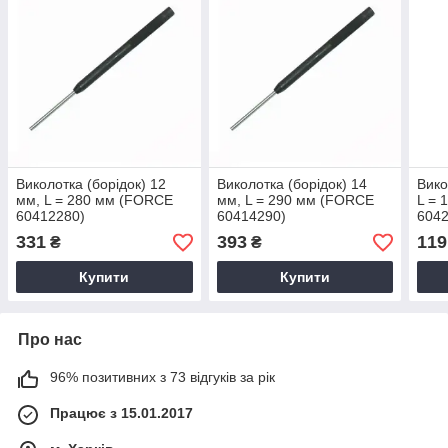
Виколотка (борідок) 12
Виколотка (борідок) 14
Вико
мм, L = 280 мм (FORCE
мм, L = 290 мм (FORCE
L = 
60412280)
60414290)
6042
331
393
119
₴
₴
Купити
Купити
Про нас
96% позитивних з 73 відгуків за рік
Працює з 15.01.2017