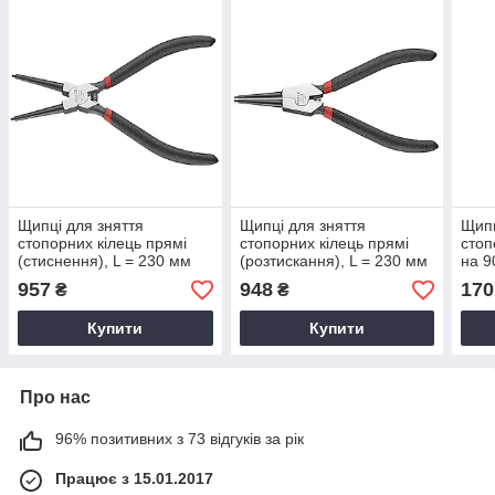
Щипці для зняття
Щипці для зняття
Щипц
стопорних кілець прямі
стопорних кілець прямі
стоп
(стиснення), L = 230 мм
(розтискання), L = 230 мм
на 9
(FORCE 60909ASC)
(FORCE 60909ASO)
175 
957
948
170
₴
₴
Купити
Купити
Про нас
96% позитивних з 73 відгуків за рік
Працює з 15.01.2017