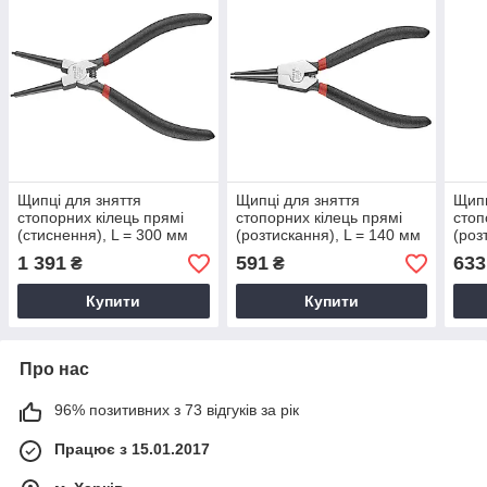
Щипці для зняття
Щипці для зняття
Щипц
стопорних кілець прямі
стопорних кілець прямі
стоп
(стиснення), L = 300 мм
(розтискання), L = 140 мм
(роз
(FORCE 60912ASC)
(FORCE 60905ASO)
(FO
1 391
591
633
₴
₴
Купити
Купити
Про нас
96% позитивних з 73 відгуків за рік
Працює з 15.01.2017