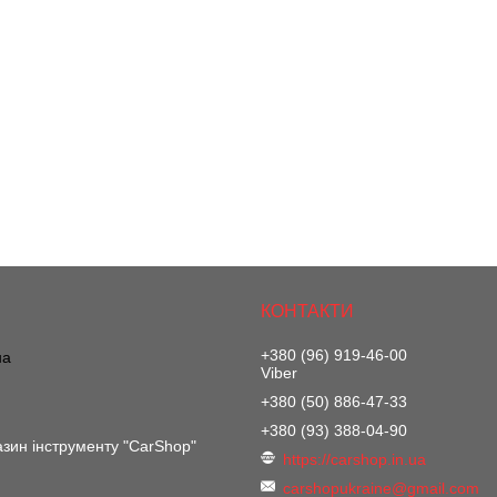
+380 (96) 919-46-00
на
Viber
+380 (50) 886-47-33
+380 (93) 388-04-90
азин інструменту "CarShop"
https://carshop.in.ua
carshopukraine@gmail.com