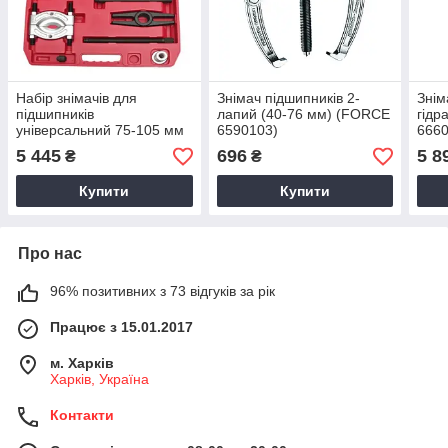
Набір знімачів для
Знімач підшипників 2-
Знім
підшипників
лапий (40-76 мм) (FORCE
гідр
універсальний 75-105 мм
6590103)
6660
(FORCE 66602)
5 445
696
5 8
₴
₴
Купити
Купити
Про нас
96% позитивних з 73 відгуків за рік
Працює з 15.01.2017
м. Харків
Харків, Україна
Контакти