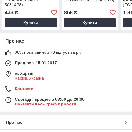
= 150 мм (FORCE
160 мм (FORCE 6905160)
діел
50814P8)
(FO
433
868
1 8
₴
₴
Купити
Купити
Про нас
96% позитивних з 73 відгуків за рік
Працює з 15.01.2017
м. Харків
Харків, Україна
Контакти
Сьогодні працює з 08:00 до 20:00
Показати весь графік роботи
Про нас