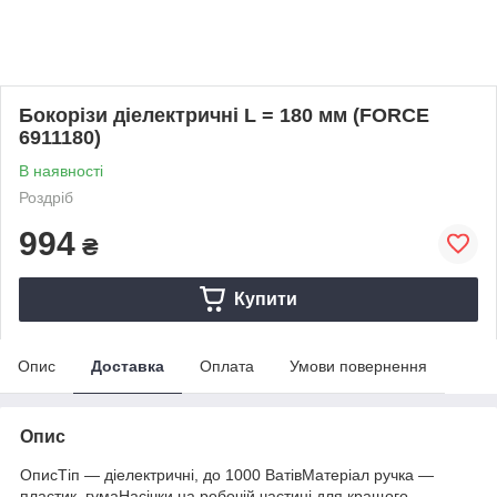
Бокорізи діелектричні L = 180 мм (FORCE
6911180)
В наявності
Роздріб
994
₴
Купити
Опис
Доставка
Оплата
Умови повернення
Опис
ОписТіп — діелектричні, до 1000 ВатівМатеріал ручка —
пластик, гумаНасічки на робочій частині для кращого