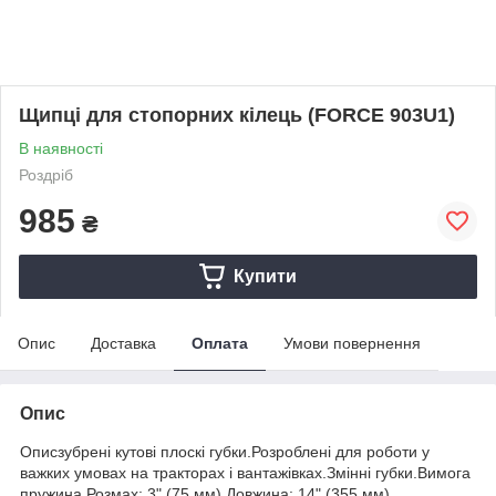
Щипці для стопорних кілець (FORCE 903U1)
В наявності
Роздріб
985
₴
Купити
Опис
Доставка
Оплата
Умови повернення
Опис
Описзубрені кутові плоскі губки.Розроблені для роботи у
важких умовах на тракторах і вантажівках.Змінні губки.Вимога
пружина.Розмах: 3" (75 мм) Довжина: 14" (355 мм)