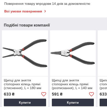
Повернення товару впродовж 14 днів за домовленістю
Всі умови повернення
Подібні товари компанії
Щипці для зняття
Щипці для зняття
Щипц
стопорних кілець прямі
стопорних кілець прямі
стоп
(стиснення), L = 180 мм
(розтискання), L = 140 мм
(роз
(FORCE 609ASC)
(FORCE 60905ASO)
(FO
633
591
633
₴
₴
Купити
Купити