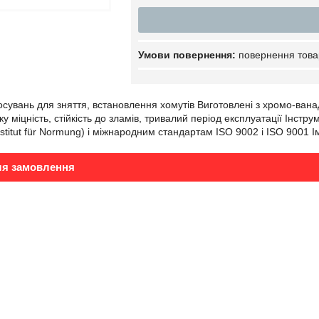
повернення това
сувань для зняття, встановлення хомутів Виготовлені з хромо-ван
у міцність, стійкість до зламів, тривалий період експлуатації Інстр
stitut für Normung) і міжнародним стандартам ISO 9002 і ISO 9001 Ім
ля замовлення