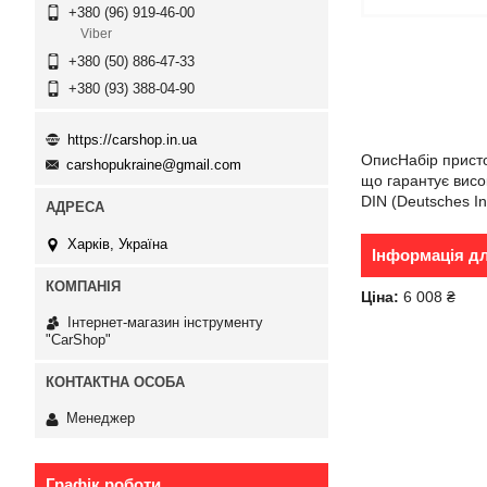
+380 (96) 919-46-00
Viber
+380 (50) 886-47-33
+380 (93) 388-04-90
https://carshop.in.ua
ОписНабір присто
carshopukraine@gmail.com
що гарантує висок
DIN (Deutsches In
Харків, Україна
Інформація д
Ціна:
6 008 ₴
Інтернет-магазин інструменту
"CarShop"
Менеджер
Графік роботи