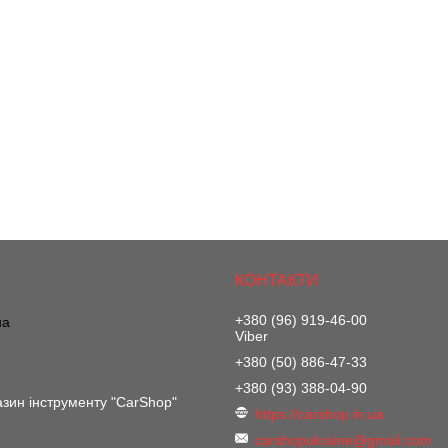
+380 (96) 919-46-00
на
Viber
+380 (50) 886-47-33
+380 (93) 388-04-90
азин інструменту "CarShop"
https://carshop.in.ua
carshopukraine@gmail.com