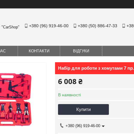
+380 (96) 919-46-00
+380 (50) 886-47-33
+38
у "CarShop"
НАС
КОНТАКТИ
ВІДГУКИ
Набір для роботи з хомутами 7 пр
6 008 ₴
В наявності
Купити
+380 (96) 919-46-00