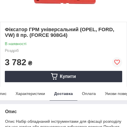
Фіксатор ГРМ універсальний (OPEL, FORD,
VW) 8 пр. (FORCE 908G4)
В наявності
Роздріб
3 782
₴
Купити
пис
Характеристики
Доставка
Оплата
Умови пове
Опис
Опис Набір обладнаний інструментами для фіксації розподілу
під час заміни або встановлення зубчастого ременя.Прийнят