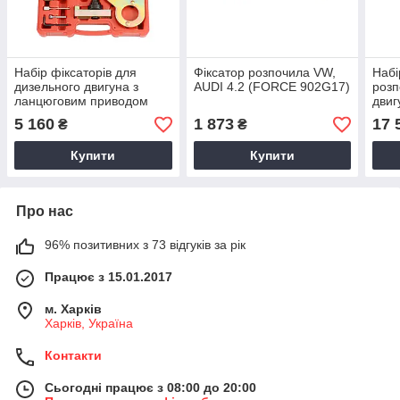
Набір фіксаторів для
Фіксатор розпочила VW,
Набі
дизельного двигуна з
AUDI 4.2 (FORCE 902G17)
розп
ланцюговим приводом
дви
RENAULT, NISSAN, OPEL
Tran
5 160
1 873
17 
₴
₴
(FORCE 908G12)
(лан
Купити
Купити
Про нас
96% позитивних з 73 відгуків за рік
Працює з 15.01.2017
м. Харків
Харків, Україна
Контакти
Сьогодні працює з 08:00 до 20:00