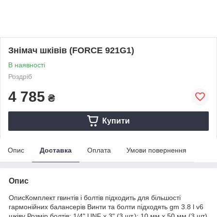
Знімач шківів (FORCE 921G1)
В наявності
Роздріб
4 785
₴
Купити
Опис
Доставка
Оплата
Умови повернення
Опис
ОписКомплект гвинтів і болтів підходить для більшості
гармонійних балансерів Винти та болти підходять gm 3.8 l v6
шківу Розмір болтів: 1/4" UNF x 3" (3 шт.); 10 мм x 50 мм (3 шт)