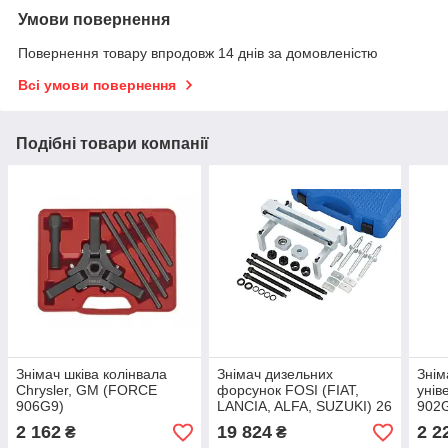
Умови повернення
Повернення товару впродовж 14 днів за домовленістю
Всі умови повернення
Подібні товари компанії
Знімач шківа колінвала
Знімач дизельних
Знім
Chrysler, GM (FORCE
форсунок FOSI (FIAT,
унів
906G9)
LANCIA, ALFA, SUZUKI) 26
902
пр. (FORCE 926G1)
2 162
19 824
2 2
₴
₴