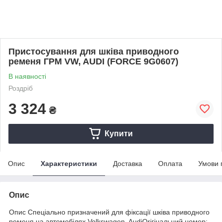
Пристосування для шківа приводного
ременя ГРМ VW, AUDI (FORCE 9G0607)
В наявності
Роздріб
3 324
₴
Купити
Опис
Характеристики
Доставка
Оплата
Умови 
Опис
Опис Спеціально призначений для фіксації шківа приводного
ременя на автомобілях Volkswagen, AudiOriгінальний номер: