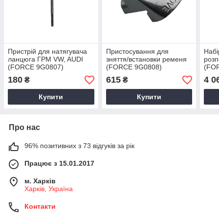
Пристрій для натягувача
Пристосування для
Набі
ланцюга ГРМ VW, AUDI
зняття/встановки ременя
розп
(FORCE 9G0807)
(FORCE 9G0808)
(FO
180
615
4 0
₴
₴
Купити
Купити
Про нас
96% позитивних з 73 відгуків за рік
Працює з 15.01.2017
м. Харків
Харків, Україна
Контакти