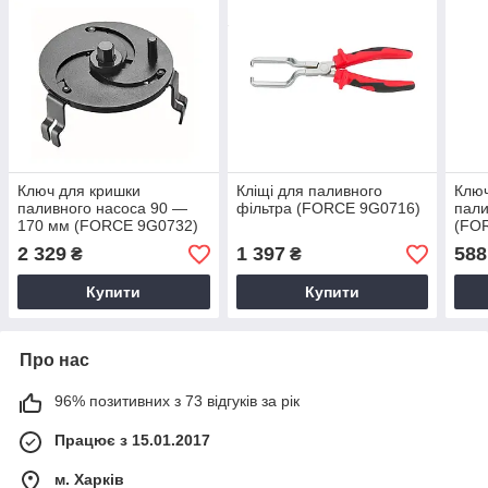
Ключ для кришки
Кліщі для паливного
Ключ
паливного насоса 90 —
фільтра (FORCE 9G0716)
пали
170 мм (FORCE 9G0732)
(FO
2 329
1 397
588
₴
₴
Купити
Купити
Про нас
96% позитивних з 73 відгуків за рік
Працює з 15.01.2017
м. Харків