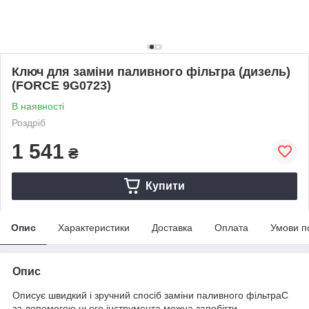
Ключ для заміни паливного фільтра (дизель)
(FORCE 9G0723)
В наявності
Роздріб
1 541
₴
Купити
Опис
Характеристики
Доставка
Оплата
Умови п
Опис
Описує швидкий і зручний спосіб заміни паливного фільтраС
за допомогою цього інструмента можна запобігти