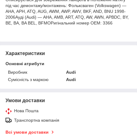
під час демонтажу/монтажень: Фольксваген (Volkswagen) —
AHA, APH, ATQ, AUG, AWM, AWP, AWV, BKF, AND, BNU 1998-
2006Ауді (Audi) — AHA, AMB, ART, ATQ, AW, AWN, APBDC, BY,
BE, BA, BA BEL, BFMОРигінальний номер ОЕМ: 3366
Характеристики
Основні атрибути
Виробник
Audi
Сумісність з маркою
Audi
Умови доставки
Нова Пошта
Транспортна компанія
Всі умови доставки