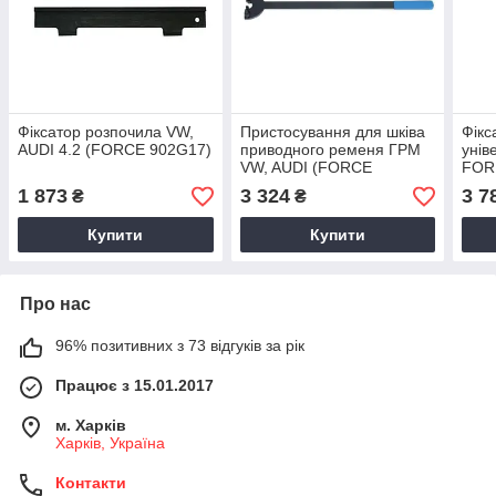
Фіксатор розпочила VW,
Пристосування для шківа
Фікс
AUDI 4.2 (FORCE 902G17)
приводного ременя ГРМ
унів
VW, AUDI (FORCE
FORD
9G0607)
908
1 873
3 324
3 7
₴
₴
Купити
Купити
Про нас
96% позитивних з 73 відгуків за рік
Працює з 15.01.2017
м. Харків
Харків, Україна
Контакти