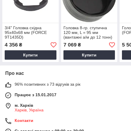
3/4" Головка східна
Головка 8-гр. ступична
Голо
95x40x68 мм (FORCE
120 мм, L = 95 мм
(FO
9T1435D)
(вантажні а/м до 12 тонн)
(FORCE 9T1416)
4 356
7 069
5 5
₴
₴
Купити
Купити
Про нас
96% позитивних з 73 відгуків за рік
Працює з 15.01.2017
м. Харків
Харків, Україна
Контакти