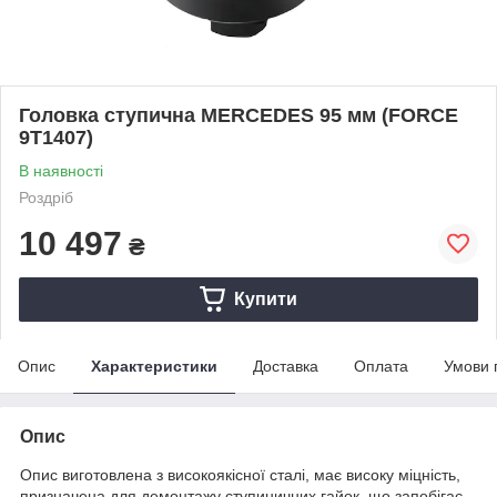
Головка ступична MERCEDES 95 мм (FORCE
9T1407)
В наявності
Роздріб
10 497
₴
Купити
Опис
Характеристики
Доставка
Оплата
Умови 
Опис
Опис виготовлена з високоякісної сталі, має високу міцність,
призначена для демонтажу ступиничних гайок, що запобігає