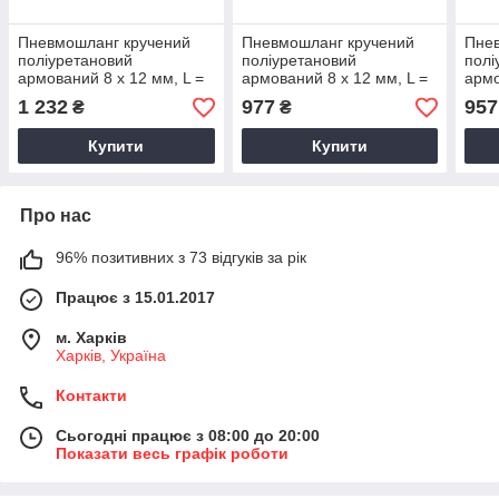
Пневмошланг кручений
Пневмошланг кручений
Пне
поліуретановий
поліуретановий
полі
армований 8 х 12 мм, L =
армований 8 х 12 мм, L =
армо
10 м (Sumake
12 м (Sumake
6 м 
1 232
977
957
₴
₴
UBCS801210MBU B)
UBCS8012120MBU B)
UBC
Купити
Купити
Про нас
96% позитивних з 73 відгуків за рік
Працює з 15.01.2017
м. Харків
Харків, Україна
Контакти
Сьогодні працює з 08:00 до 20:00
Показати весь графік роботи