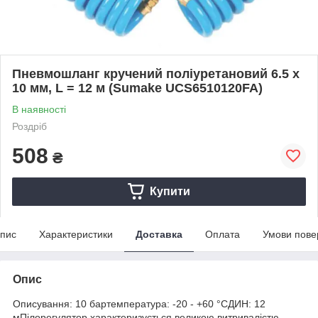
Пневмошланг кручений поліуретановий 6.5 х
10 мм, L = 12 м (Sumake UCS6510120FA)
В наявності
Роздріб
508
₴
Купити
пис
Характеристики
Доставка
Оплата
Умови пове
Опис
Описування: 10 бартемпература: -20 - +60 °CДИН: 12
мПілорегулятор характеризується великою витривалістю,