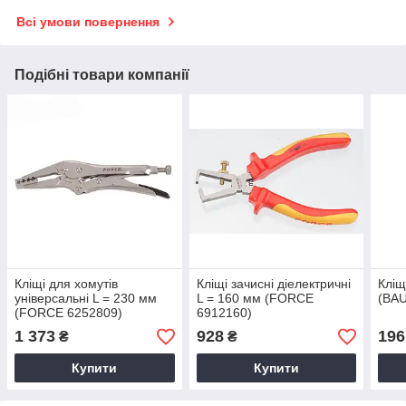
Всі умови повернення
Подібні товари компанії
Кліщі для хомутів
Кліщі зачисні діелектричні
Кліщ
універсальні L = 230 мм
L = 160 мм (FORCE
(BAU
(FORCE 6252809)
6912160)
1 373
928
196
₴
₴
Купити
Купити