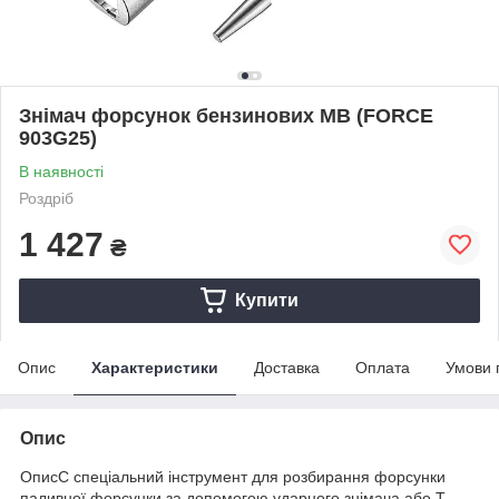
Знімач форсунок бензинових MB (FORCE
903G25)
В наявності
Роздріб
1 427
₴
Купити
Опис
Характеристики
Доставка
Оплата
Умови 
Опис
ОписС спеціальний інструмент для розбирання форсунки
паливної форсунки за допомогою ударного знімача або Т-