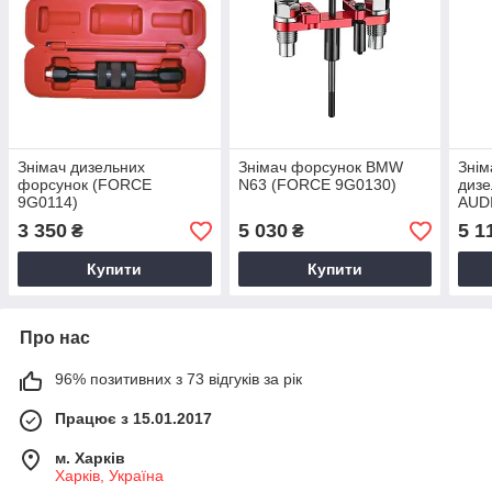
Знімач дизельних
Знімач форсунок BMW
Знім
форсунок (FORCE
N63 (FORCE 9G0130)
дизе
9G0114)
AUDI
(FO
3 350
5 030
5 1
₴
₴
Купити
Купити
Про нас
96% позитивних з 73 відгуків за рік
Працює з 15.01.2017
м. Харків
Харків, Україна