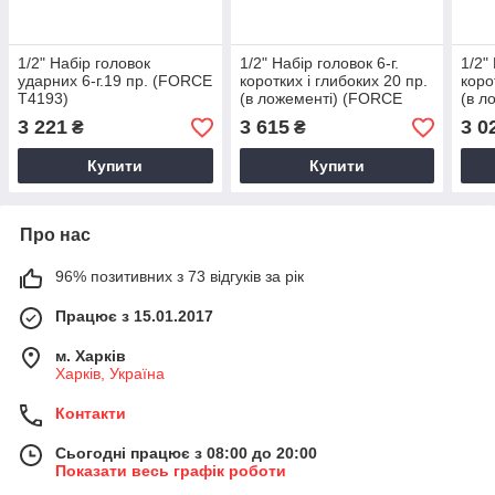
1/2" Набір головок
1/2" Набір головок 6-г.
1/2"
ударних 6-г.19 пр. (FORCE
коротких і глибоких 20 пр.
коро
T4193)
(в ложементі) (FORCE
(в л
T4203)
T424
3 221
3 615
3 0
₴
₴
Купити
Купити
Про нас
96% позитивних з 73 відгуків за рік
Працює з 15.01.2017
м. Харків
Харків, Україна
Контакти
Сьогодні працює з 08:00 до 20:00
Показати весь графік роботи