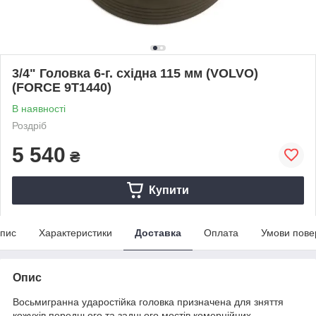
3/4" Головка 6-г. східна 115 мм (VOLVO)
(FORCE 9T1440)
В наявності
Роздріб
5 540
₴
Купити
пис
Характеристики
Доставка
Оплата
Умови пове
Опис
Восьмигранна ударостійка головка призначена для зняття
кожухів переднього та заднього мостів комерційних